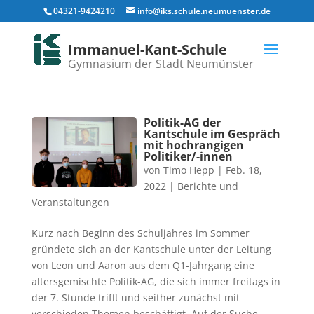
04321-9424210
info@iks.schule.neumuenster.de
Immanuel-Kant-Schule
Gymnasium der Stadt Neumünster
Politik-AG der
Kantschule im Gespräch
mit hochrangigen
Politiker/-innen
von
Timo Hepp
|
Feb. 18,
2022
|
Berichte und
Veranstaltungen
Kurz nach Beginn des Schuljahres im Sommer
gründete sich an der Kantschule unter der Leitung
von Leon und Aaron aus dem Q1-Jahrgang eine
altersgemischte Politik-AG, die sich immer freitags in
der 7. Stunde trifft und seither zunächst mit
verschieden Themen beschäftigt. Auf der Suche