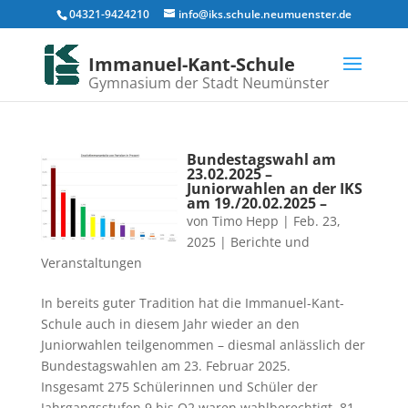
04321-9424210
info@iks.schule.neumuenster.de
Immanuel-Kant-Schule
Gymnasium der Stadt Neumünster
Bundestagswahl am
23.02.2025 –
Juniorwahlen an der IKS
am 19./20.02.2025 –
von
Timo Hepp
|
Feb. 23,
2025
|
Berichte und
Veranstaltungen
In bereits guter Tradition hat die Immanuel-Kant-
Schule auch in diesem Jahr wieder an den
Juniorwahlen teilgenommen – diesmal anlässlich der
Bundestagswahlen am 23. Februar 2025.
Insgesamt 275 Schülerinnen und Schüler der
Jahrgangsstufen 9 bis Q2 waren wahlberechtigt, 81