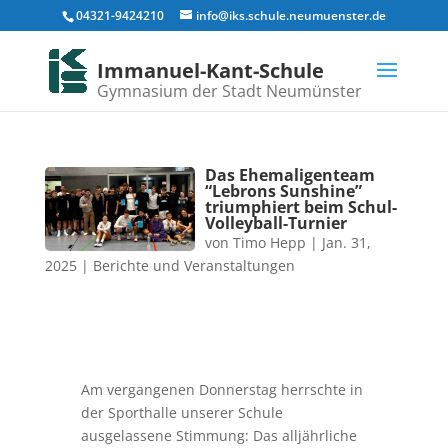
04321-9424210
info@iks.schule.neumuenster.de
Immanuel-Kant-Schule
Gymnasium der Stadt Neumünster
Das Ehemaligenteam
“Lebrons Sunshine”
triumphiert beim Schul-
Volleyball-Turnier
von
Timo Hepp
|
Jan. 31,
2025
|
Berichte und Veranstaltungen
Am vergangenen Donnerstag herrschte in
der Sporthalle unserer Schule
ausgelassene Stimmung: Das alljährliche