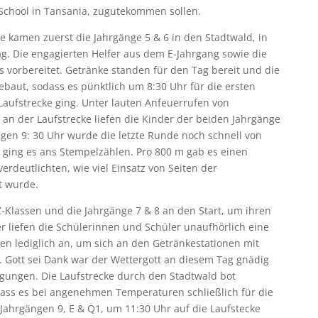
 School in Tansania, zugutekommen sollen.
e kamen zuerst die Jahrgänge 5 & 6 in den Stadtwald, in
ag. Die engagierten Helfer aus dem E-Jahrgang sowie die
es vorbereitet. Getränke standen für den Tag bereit und die
baut, sodass es pünktlich um 8:30 Uhr für die ersten
Laufstrecke ging. Unter lauten Anfeuerrufen von
 an der Laufstrecke liefen die Kinder der beiden Jahrgänge
n 9: 30 Uhr wurde die letzte Runde noch schnell von
 ging es ans Stempelzählen. Pro 800 m gab es einen
rdeutlichten, wie viel Einsatz von Seiten der
t wurde.
Klassen und die Jahrgänge 7 & 8 an den Start, um ihren
er liefen die Schülerinnen und Schüler unaufhörlich eine
n lediglich an, um sich an den Getränkestationen mit
. Gott sei Dank war der Wettergott an diesem Tag gnädig
gungen. Die Laufstrecke durch den Stadtwald bot
dass es bei angenehmen Temperaturen schließlich für die
Jahrgängen 9, E & Q1, um 11:30 Uhr auf die Laufstecke