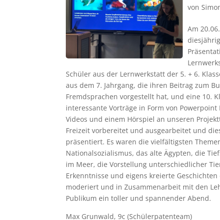
von
Simon
Am 20.06
diesjähri
Präsenta
Lernwerkst
Schüler aus der Lernwerkstatt der 5. + 6. Klas
aus dem 7. Jahrgang, die ihren Beitrag zum 
Fremdsprachen vorgestellt hat, und eine 10. K
interessante Vorträge in Form von Powerpoint 
Videos und einem Hörspiel an unseren Projekt
Freizeit vorbereitet und ausgearbeitet und di
präsentiert. Es waren die vielfältigsten Themen
Nationalsozialismus, das alte Ägypten, die Tie
im Meer, die Vorstellung unterschiedlicher Tie
Erkenntnisse und eigens kreierte Geschicht
moderiert und in Zusammenarbeit mit den Lehr
Publikum ein toller und spannender Abend.
Max Grunwald, 9c (Schülerpatenteam)