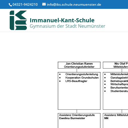
04321-9424210
info@iks.schule.neumuenster.de
Immanuel-Kant-Schule
Gymnasium der Stadt Neumünster