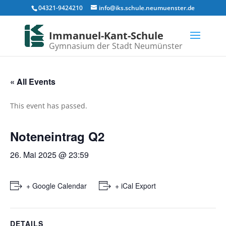
04321-9424210
info@iks.schule.neumuenster.de
Immanuel-Kant-Schule
Gymnasium der Stadt Neumünster
« All Events
This event has passed.
Noteneintrag Q2
26. Mai 2025 @ 23:59
+ Google Calendar
+ iCal Export
DETAILS