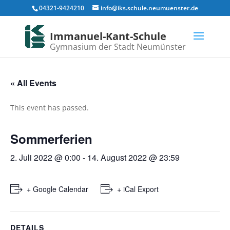
04321-9424210
info@iks.schule.neumuenster.de
Immanuel-Kant-Schule
Gymnasium der Stadt Neumünster
« All Events
This event has passed.
Sommerferien
2. Juli 2022 @ 0:00
-
14. August 2022 @ 23:59
+ Google Calendar
+ iCal Export
DETAILS