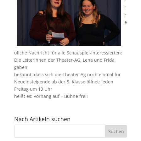
r
f
r
e
uliche Nachricht für alle Schauspiel-Interessierten:
Die Leiterinnen der Theater-AG, Lena und Frida,
gaben
bekannt, dass sich die Theater-Ag noch einmal für
Neueinsteigende ab der 5. Klasse öffnet: Jeden
Freitag um 13 Uhr
heißt es: Vorhang auf – Bühne frei!
Nach Artikeln suchen