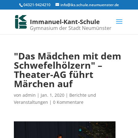
04321-9424210
info@iks.schule.neumuenster.de
Immanuel-Kant-Schule
Gymnasium der Stadt Neumünster
"Das Mädchen mit dem
Schwefelhölzern" –
Theater-AG führt
Märchen auf
von
admin
|
Jan. 1, 2020
|
Berichte und
Veranstaltungen
|
0 Kommentare