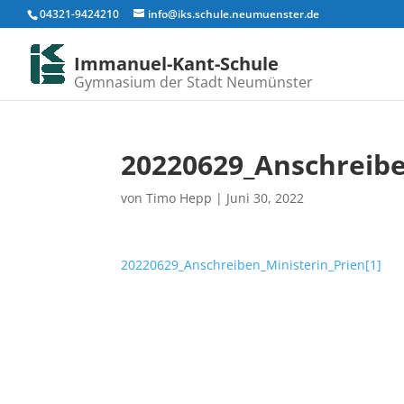
04321-9424210
info@iks.schule.neumuenster.de
Immanuel-Kant-Schule
Gymnasium der Stadt Neumünster
20220629_Anschreibe
von
Timo Hepp
|
Juni 30, 2022
20220629_Anschreiben_Ministerin_Prien[1]