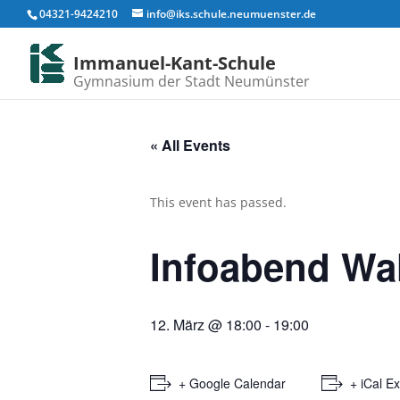
04321-9424210
info@iks.schule.neumuenster.de
Immanuel-Kant-Schule
Gymnasium der Stadt Neumünster
« All Events
This event has passed.
Infoabend Wah
12. März @ 18:00
-
19:00
+ Google Calendar
+ iCal E