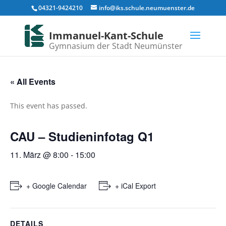
04321-9424210
info@iks.schule.neumuenster.de
Immanuel-Kant-Schule
Gymnasium der Stadt Neumünster
« All Events
This event has passed.
CAU – Studieninfotag Q1
11. März @ 8:00
-
15:00
+ Google Calendar
+ iCal Export
DETAILS