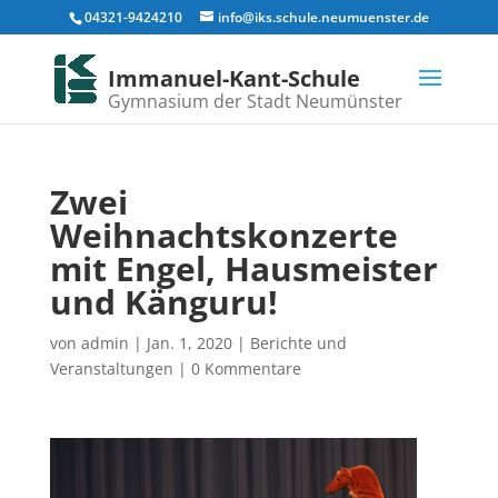
04321-9424210
info@iks.schule.neumuenster.de
Immanuel-Kant-Schule
Gymnasium der Stadt Neumünster
Zwei
Weihnachtskonzerte
mit Engel, Hausmeister
und Känguru!
von
admin
|
Jan. 1, 2020
|
Berichte und
Veranstaltungen
|
0 Kommentare